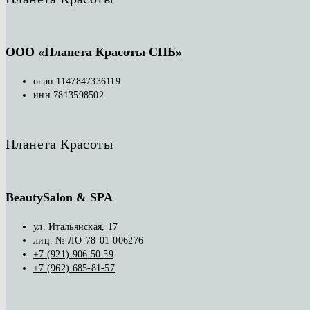
ООО «Планета Красоты СПБ»
огрн 1147847336119
инн 7813598502
Планета Красоты
BeautySalon & SPA
ул. Итальянская, 17
лиц. № ЛО-78-01-006276
+7 (921) 906 50 59
+7 (962) 685-81-57