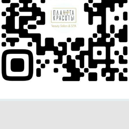
етой Красоты
ень Рождения ? Посетите наше beauty – пространство в л
скажите ...